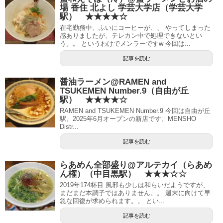
場 香住 北よし 学芸大学店（学芸大学
駅） ★★★★☆
在宅勤務中、ふいにコーヒーが、、 やってしまった
感ありましたが、テレカン中で処理できないとい
う。。 というわけでメンラーですw 今回は...
記事を読む
醤油ラーメン@RAMEN and
TSUKEMEN Number.9（自由が丘
駅） ★★★★☆
RAMEN and TSUKEMEN Number.9 今回は自由が丘
駅。2025年6月オープンの新店です。MENSHO
Distr...
記事を読む
らあめん全部盛り@アルテカイ（らあめ
ん権）（中目黒駅） ★★★☆☆
2019年174杯目 風邪も少しは和らいだようですが、
まだまだ本調子ではありません。。 週末に向けて早
急な回復が求められます。。 とい...
記事を読む