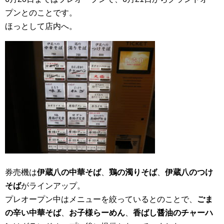
プンとのことです。
ほっとして店内へ。
券売機は
伊蔵八の中華そば
、
鶏の濁りそば
、
伊蔵八のつけ
そば
がラインアップ。
プレオープン中はメニューを絞っているとのことで、
ごま
の辛い中華そば
、
お子様らーめん
、
香ばし醤油のチャーハ