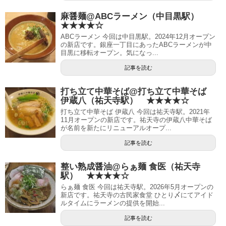
麻醤麺@ABCラーメン（中目黒駅）
★★★★☆
ABCラーメン 今回は中目黒駅。2024年12月オープン
の新店です。銀座一丁目にあったABCラーメンが中
目黒に移転オープン。気になっ...
記事を読む
打ち立て中華そば@打ち立て中華そば
伊蔵八（祐天寺駅） ★★★★☆
打ち立て中華そば 伊蔵八 今回は祐天寺駅。2021年
11月オープンの新店です。祐天寺の伊蔵八中華そば
が名前を新たにリニューアルオープ...
記事を読む
整い熟成醤油@らぁ麺 食医（祐天寺
駅） ★★★★☆
らぁ麺 食医 今回は祐天寺駅。2026年5月オープンの
新店です。祐天寺の古民家食堂 ひとり〆にてアイド
ルタイムにラーメンの提供を開始...
記事を読む