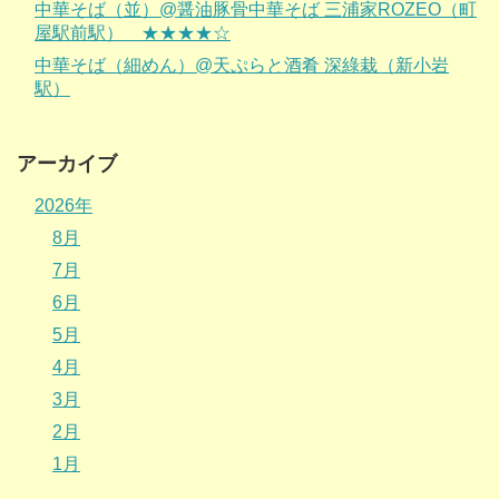
中華そば（並）@醤油豚骨中華そば 三浦家ROZEO（町
屋駅前駅） ★★★★☆
中華そば（細めん）@天ぷらと酒肴 深綠栽（新小岩
駅）
アーカイブ
2026年
8月
7月
6月
5月
4月
3月
2月
1月