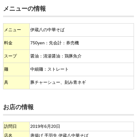
メニューの情報
メニュー
伊蔵八の中華そば
料金
750yen：先会計：券売機
スープ
醤油：清湯醤油：鶏豚魚介
麺
中細麺：ストレート
具
豚チャーシュー、刻み青ネギ
お店の情報
訪問日
2019年6月20日
店名
唐揚げ 手羽先 伊蔵八中華そば