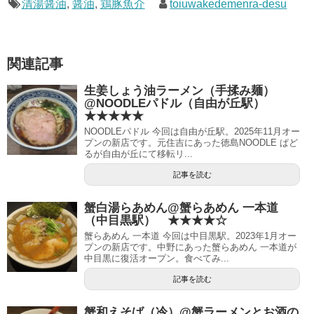
清湯醤油
,
醤油
,
鶏豚魚介
toiuwakedemenra-desu
関連記事
生姜しょう油ラーメン（手揉み麺）
@NOODLEパドル（自由が丘駅）
★★★★★
NOODLEパドル 今回は自由が丘駅。2025年11月オー
プンの新店です。元住吉にあった徳島NOODLE ぱど
るが自由が丘にて移転リ...
記事を読む
蟹白湯らあめん@蟹らあめん 一本道
（中目黒駅） ★★★★☆
蟹らあめん 一本道 今回は中目黒駅。2023年1月オー
プンの新店です。中野にあった蟹らあめん 一本道が
中目黒に復活オープン。食べてみ...
記事を読む
蟹和えそば（冷）@蟹ラーメンとお酒の