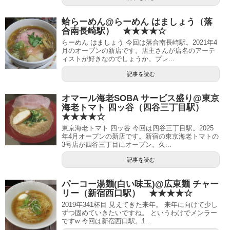
蛤らーめん@らーめん はましょう（落
合南長崎駅） ★★★★☆
らーめん はましょう 今回は落合南長崎駅。2021年4
月のオープンの新店です。店主さんが店名のアーテ
ィストが好きなのでしょうか。プレ...
記事を読む
オマール海老SOBA サービス盛り@東京
海老トマト 四ッ谷（四谷三丁目駅）
★★★★☆
東京海老トマト 四ッ谷 今回は四谷三丁目駅。2025
年4月オープンの新店です。新宿の東京海老トマトの
3号店が四谷三丁目にオープン。久...
記事を読む
パーコー湯麺(白い味玉)@広東麺 チャー
リー（新宿西口駅） ★★★★☆
2019年341杯目 見えてきた来年。 来年に向けて少し
ずつ固めていきたいですね。 というわけでメンラー
ですw 今回は新宿西口駅。1...