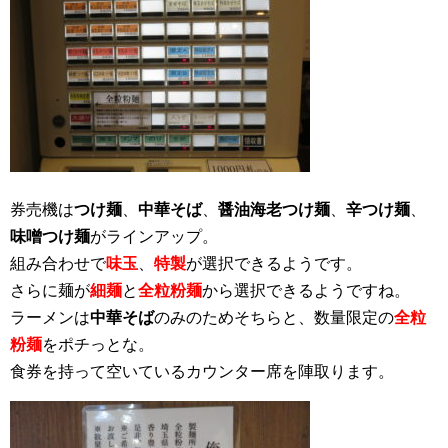
券売機は
つけ麺
、
中華そば
、
醤油海老つけ麺
、
辛つけ麺
、
味噌つけ麺
がラインアップ。
組み合わせで
味玉
、
特製
が選択できるようです。
さらに麺が
細麺
と
全粒粉麺
から選択できるようですね。
ラーメンは
中華そば
のみのためそちらと、数量限定の
全粒
粉麺
をポチっとな。
食券を持って空いているカウンター席を陣取ります。