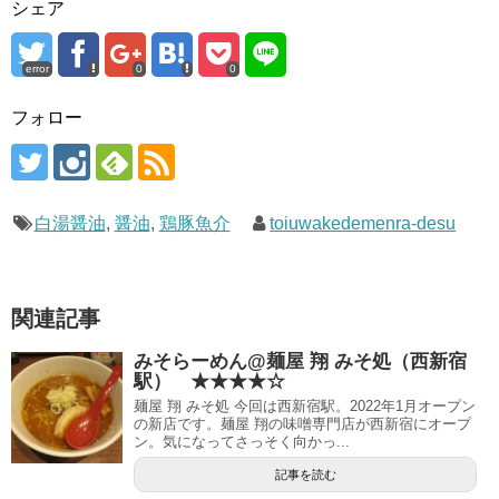
シェア
error
0
0
フォロー
白湯醤油
,
醤油
,
鶏豚魚介
toiuwakedemenra-desu
関連記事
みそらーめん@麺屋 翔 みそ処（西新宿
駅） ★★★★☆
麺屋 翔 みそ処 今回は西新宿駅。2022年1月オープン
の新店です。麺屋 翔の味噌専門店が西新宿にオープ
ン。気になってさっそく向かっ...
記事を読む