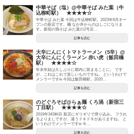
中華そば（塩）@中華そば みた葉（牛
込柳町駅） ★★★★☆
中華そば みた葉 今回は牛込柳町駅。2023年9月オー
プンの新店です。麺 なか井からのはしごになりま
す。新宿の鶏そば みた葉の2号店...
記事を読む
大辛にんにくトマトラーメン（5辛）@
大辛にんにくラーメン 赤い虎（飯田橋
駅） ★★★★☆
年末年始は久しぶりに都内に留まることに。 です
が、これはこれで楽しいものですね。 というわけで
メンラーですw 今回は飯田橋駅。2020...
記事を読む
のどぐろそば@らぁ麺 くろ渦（新宿三
丁目駅） ★★★★☆
2019年343杯目 新店にギリギリで滑り込み。 フラれ
るよりましですが、違うドキドキがありますね。 と
いうわけでメンラーですw 今...
記事を読む