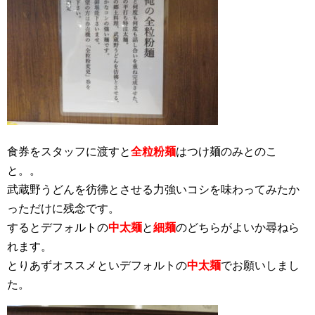
食券をスタッフに渡すと
全粒粉麺
はつけ麺のみとのこ
と。。
武蔵野うどんを彷彿とさせる力強いコシを味わってみたか
っただけに残念です。
するとデフォルトの
中太麺
と
細麺
のどちらがよいか尋ねら
れます。
とりあずオススメといデフォルトの
中太麺
でお願いしまし
た。