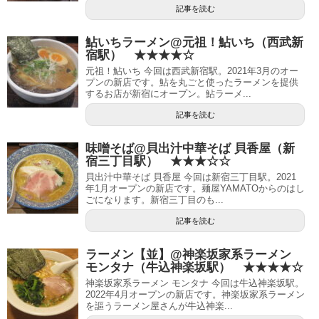
記事を読む
鮎いちラーメン@元祖！鮎いち（西武新
宿駅） ★★★★☆
元祖！鮎いち 今回は西武新宿駅。2021年3月のオー
プンの新店です。鮎を丸ごと使ったラーメンを提供
するお店が新宿にオープン。鮎ラーメ...
記事を読む
味噌そば@貝出汁中華そば 貝香屋（新
宿三丁目駅） ★★★☆☆
貝出汁中華そば 貝香屋 今回は新宿三丁目駅。2021
年1月オープンの新店です。麺屋YAMATOからのはし
ごになります。新宿三丁目のも...
記事を読む
ラーメン【並】@神楽坂家系ラーメン
モンタナ（牛込神楽坂駅） ★★★★☆
神楽坂家系ラーメン モンタナ 今回は牛込神楽坂駅。
2022年4月オープンの新店です。神楽坂家系ラーメン
を謳うラーメン屋さんが牛込神楽...