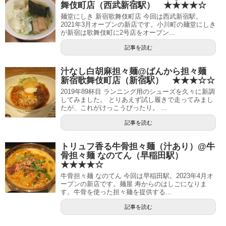
舞伎町店（西武新宿駅） ★★★★☆
麺堂にしき 新宿歌舞伎町店 今回は西武新宿駅。
2021年3月オープンの新店です。小川町の麺堂にしき
が新宿は歌舞伎町に2号店をオープン...
記事を読む
汁なし白胡麻担々麺@ばんから担々麺
新宿歌舞伎町店（新宿駅） ★★★☆☆
2019年89杯目 ランニング用のシューズを久々に新調
してみました。 とりあえず試し履きで走ってみまし
たが、これがけっこうぴったり。 ...
記事を読む
トリュフ香る牛骨担々麺（汁あり）@牛
骨担々麺 なのてん（早稲田駅）
★★★★☆
牛骨担々麺 なのてん 今回は早稲田駅。2023年4月オ
ープンの新店です。麺屋 寿からのはしごになりま
す。牛骨を使った担々麺を提供する...
記事を読む