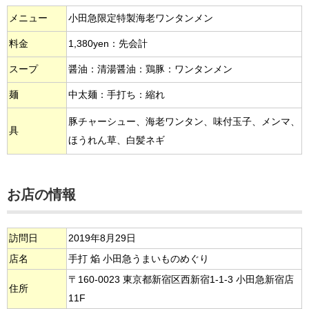
メニュー
小田急限定特製海老ワンタンメン
料金
1,380yen：先会計
スープ
醤油：清湯醤油：鶏豚：ワンタンメン
麺
中太麺：手打ち：縮れ
豚チャーシュー、海老ワンタン、味付玉子、メンマ、
具
ほうれん草、白髪ネギ
お店の情報
訪問日
2019年8月29日
店名
手打 焔 小田急うまいものめぐり
〒160-0023 東京都新宿区西新宿1-1-3 小田急新宿店
住所
11F