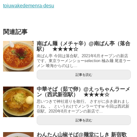
toiuwakedemenra-desu
関連記事
南ばん麺（メチャ辛）@南ばん亭（落合
駅） ★★★★☆
南ばん亭 今回は落合駅。2021年6月オープンの新店
です。東京ラーメンショーselection 極み麺 尾道ラー
メン 喰海からのはし...
記事を読む
中華そば（茹で卵）@えっちゃんラーメ
ン（西武新宿駅） ★★★★☆
思いつきで神社巡りを敢行。 さすがに歩き疲れまし
たね。。 というわけでメンラーですw 今回は西武新
宿駅。2020年8月オープンの新店で...
記事を読む
わんたん山椒そば@麺堂にしき 新宿歌