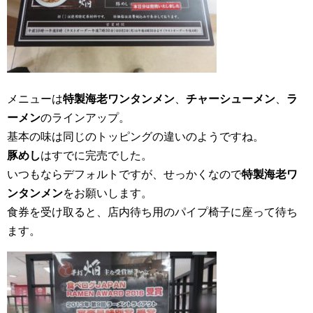
メニューは
特製海老ワンタンメン
、
チャーシューメン
、
ラ
ーメン
のラインアップ。
基本の味は同じのトッピングの違いのようですね。
豚めし
はすでに完売でした。
いつもならデフォルトですが、せっかくなので
特製海老ワ
ンタンメン
をお願いします。
食券を受け取ると、店内待ち用のパイプ椅子に座って待ち
ます。