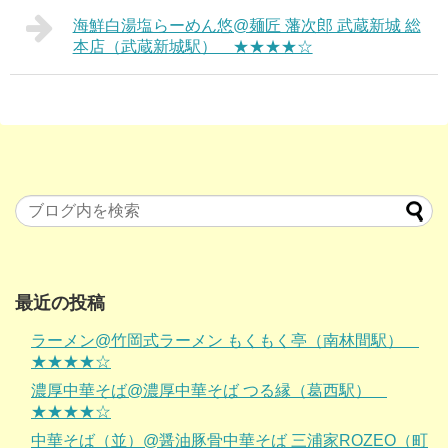
海鮮白湯塩らーめん悠@麺匠 藩次郎 武蔵新城 総
本店（武蔵新城駅） ★★★★☆
最近の投稿
ラーメン@竹岡式ラーメン もくもく亭（南林間駅）
★★★★☆
濃厚中華そば@濃厚中華そば つる縁（葛西駅）
★★★★☆
中華そば（並）@醤油豚骨中華そば 三浦家ROZEO（町