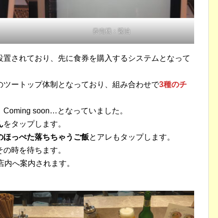
券売機：醤油
設置されており、先に食券を購入するシステムとなって
のツートップ体制となっており、組み合わせで
3種のチ
oming soon…となっていました。
ん
をタップします。
のほっぺた落ちちゃうご飯
とアレもタップします。
その時を待ちます。
店内へ案内されます。