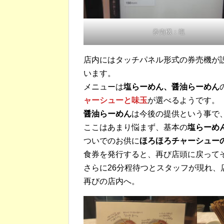
券売機：塩
店内にはタッチパネル形式の券売機が
います。
メニューは
塩らーめん、醤油らーめん
ャーシューと味玉
が選べるようです。
醤油らーめん
は今後の提供という事で、C
ここはあまり悩まず、基本の
塩らーめ
ついでのお供に
ほろほろチャーシュー
食券を発行すると、再び店頭に戻って
さらに26分程待つとスタッフが現れ、
再びの店内へ。