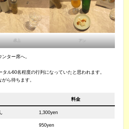
卓上
アレ
ウンター席へ。
ータル60名程度の行列になっていたと思われます。
ながら待ちます。
料金
ん
1,300yen
950yen