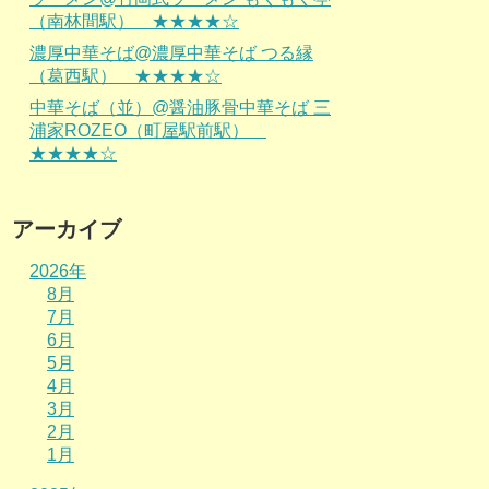
（南林間駅） ★★★★☆
濃厚中華そば@濃厚中華そば つる縁
（葛西駅） ★★★★☆
中華そば（並）@醤油豚骨中華そば 三
浦家ROZEO（町屋駅前駅）
★★★★☆
アーカイブ
2026年
8月
7月
6月
5月
4月
3月
2月
1月