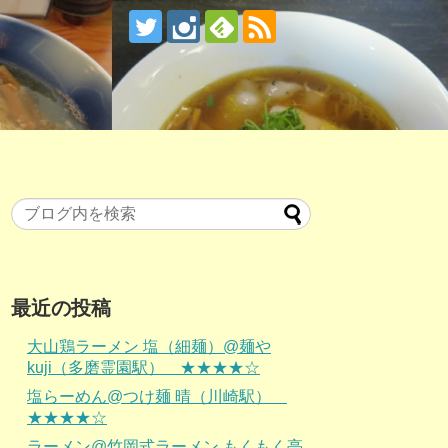
最近の投稿
大山鶏ラーメン 塩（細麺）@麺や
kuji（多磨霊園駅） ★★★★☆
塩らーめん@つけ麺 晴（川崎駅）
★★★★☆
ラーメン@竹岡式ラーメン もくもく亭