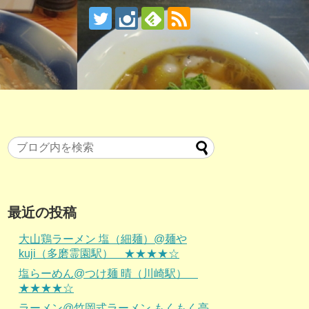
最近の投稿
大山鶏ラーメン 塩（細麺）@麺や
kuji（多磨霊園駅） ★★★★☆
塩らーめん@つけ麺 晴（川崎駅）
★★★★☆
ラーメン@竹岡式ラーメン もくもく亭