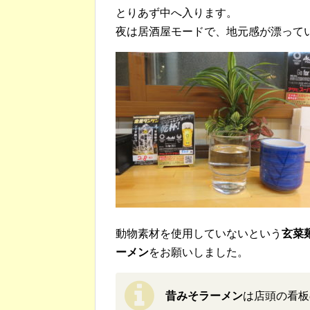
とりあず中へ入ります。
夜は居酒屋モードで、地元感が漂って
動物素材を使用していないという
玄菜
ーメン
をお願いしました。
昔みそラーメン
は店頭の看板