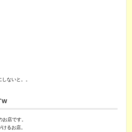
。
にしないと。。
すw
のお店です。
がけるお店。