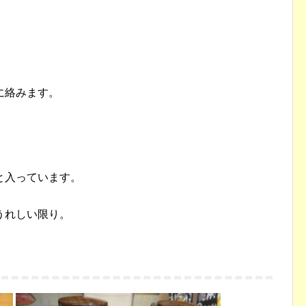
に絡みます。
と入っています。
。
うれしい限り。