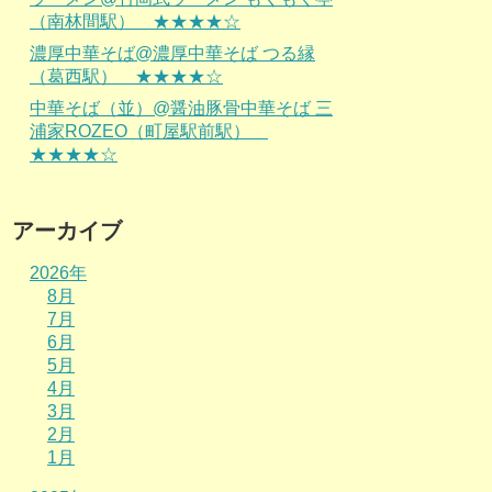
（南林間駅） ★★★★☆
濃厚中華そば@濃厚中華そば つる縁
（葛西駅） ★★★★☆
中華そば（並）@醤油豚骨中華そば 三
浦家ROZEO（町屋駅前駅）
★★★★☆
アーカイブ
2026年
8月
7月
6月
5月
4月
3月
2月
1月