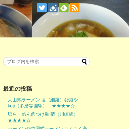
最近の投稿
大山鶏ラーメン 塩（細麺）@麺や
kuji（多磨霊園駅） ★★★★☆
塩らーめん@つけ麺 晴（川崎駅）
★★★★☆
ラーメン@竹岡式ラーメン もくもく亭