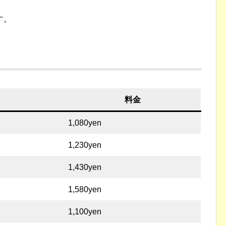
す。
料金
1,080yen
1,230yen
1,430yen
1,580yen
1,100yen