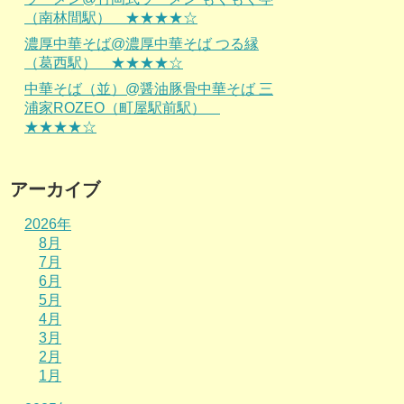
（南林間駅） ★★★★☆
濃厚中華そば@濃厚中華そば つる縁
（葛西駅） ★★★★☆
中華そば（並）@醤油豚骨中華そば 三
浦家ROZEO（町屋駅前駅）
★★★★☆
アーカイブ
2026年
8月
7月
6月
5月
4月
3月
2月
1月