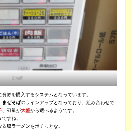
券売機
に食券を購入するシステムとなっています。
、まぜそば
のラインアップとなっており、組み合わせで
子
、麺量が
大盛
から選べるようです。
うですね。
なる
塩ラーメン
をポチっとな。