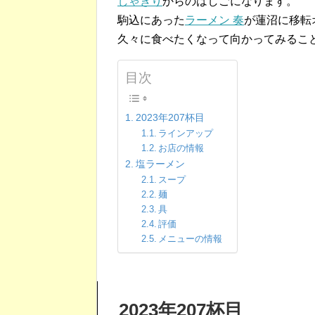
しゃきり
からのはしごになります。
駒込にあった
ラーメン 奏
が蓮沼に移転
久々に食べたくなって向かってみるこ
目次
2023年207杯目
ラインアップ
お店の情報
塩ラーメン
スープ
麺
具
評価
メニューの情報
2023年207杯目