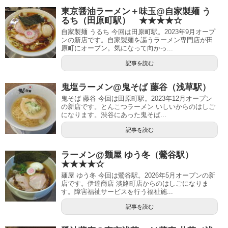
東京醤油ラーメン＋味玉@自家製麺 う
るち（田原町駅） ★★★★☆
自家製麺 うるち 今回は田原町駅。2023年9月オープ
ンの新店です。自家製麺を謳うラーメン専門店が田
原町にオープン。気になって向かっ...
記事を読む
鬼塩ラーメン@鬼そば 藤谷（浅草駅）
鬼そば 藤谷 今回は田原町駅。2023年12月オープン
の新店です。とんこつラーメン いしいからのはしご
になります。渋谷にあった鬼そば...
記事を読む
ラーメン@麺屋 ゆう冬（鶯谷駅）
★★★★☆
麺屋 ゆう冬 今回は鶯谷駅。2026年5月オープンの新
店です。伊達商店 淡路町店からのはしごになりま
す。障害福祉サービスを行う福祉施...
記事を読む