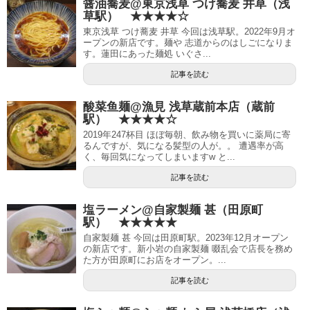
醤油蕎麦@東京浅草 つけ蕎麦 井草（浅
草駅） ★★★★☆
東京浅草 つけ蕎麦 井草 今回は浅草駅。2022年9月オ
ープンの新店です。麺や 志道からのはしごになりま
す。蓮田にあった麺処 いぐさ...
記事を読む
酸菜鱼麺@漁見 浅草蔵前本店（蔵前
駅） ★★★★☆
2019年247杯目 ほぼ毎朝、飲み物を買いに薬局に寄
るんですが、気になる髪型の人が。。 遭遇率が高
く、毎回気になってしまいますw と...
記事を読む
塩ラーメン@自家製麺 甚（田原町
駅） ★★★★★
自家製麺 甚 今回は田原町駅。2023年12月オープン
の新店です。新小岩の自家製麺 啜乱会で店長を務め
た方が田原町にお店をオープン。...
記事を読む