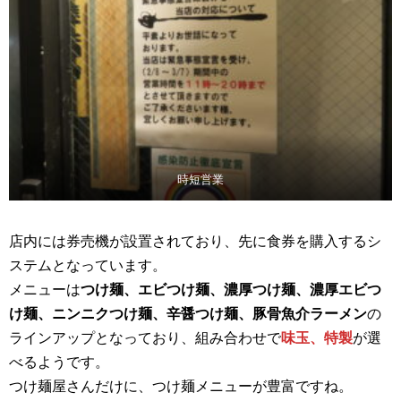
時短営業
店内には券売機が設置されており、先に食券を購入するシ
ステムとなっています。
メニューは
つけ麺、エビつけ麺、濃厚つけ麺、濃厚エビつ
け麺、ニンニクつけ麺、辛醤つけ麺、豚骨魚介ラーメン
の
ラインアップとなっており、組み合わせで
味玉、特製
が選
べるようです。
つけ麺屋さんだけに、つけ麺メニューが豊富ですね。