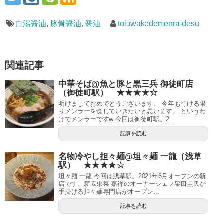
白湯醤油
,
豚骨醤油
,
醤油
toiuwakedemenra-desu
関連記事
中華そば@魚と豚と黒三兵 御徒町店
（御徒町駅） ★★★★☆
明けましておめでとうございます。 今年も行ける限
りメンラーを食していきたいと思います。 というわ
けでメンラーですw 今回は御徒町駅。2...
記事を読む
名物冷やし担々麺@坦々麺 一龍（浅草
駅） ★★★★☆
坦々麺 一龍 今回は浅草駅。2021年6月オープンの新
店です。新広東菜 嘉禅のオーナーシェフ簗田圭氏が
手掛ける担々麺専門店がオープン...
記事を読む