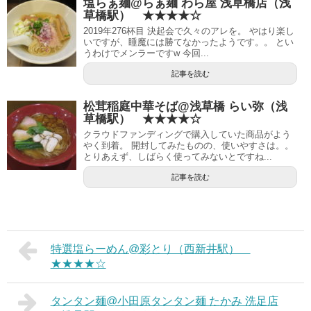
塩らぁ麺@らぁ麺 わら屋 浅草橋店（浅
草橋駅） ★★★★☆
2019年276杯目 決起会で久々のアレを。 やはり楽し
いですが、睡魔には勝てなかったようです。。 とい
うわけでメンラーですw 今回...
記事を読む
松茸稲庭中華そば@浅草橋 らい弥（浅
草橋駅） ★★★★☆
クラウドファンディングで購入していた商品がよう
やく到着。 開封してみたものの、使いやすさは。。
とりあえず、しばらく使ってみないとですね...
記事を読む
特選塩らーめん@彩とり（西新井駅）
★★★★☆
タンタン麺@小田原タンタン麺 たかみ 洗足店