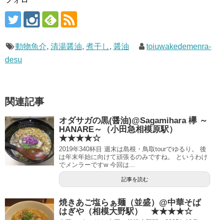
動物魚介
,
清湯醤油
,
煮干し
,
醤油
toiuwakedemenra-
desu
関連記事
オダサガの黒(醤油)@Sagamihara 欅 ～
HANARE～（小田急相模原駅）
★★★★☆
2019年340杯目 週末は島根・鳥取tourでゆるり。 後
は年末年始に向けて頑張るのみですね。 というわけ
でメンラーですw 今回は...
記事を読む
焼きあご塩らぁ麺（並盛）@中華そば
はぎや（相模大野駅） ★★★★☆