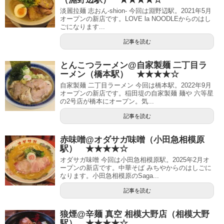
淡麗拉麺 志おん-shion- 今回は淵野辺駅。2021年5月
オープンの新店です。LOVE la NOODLEからのはし
ごになります...
記事を読む
とんこつラーメン@自家製麺 二丁目ラ
ーメン（橋本駅） ★★★★☆
自家製麺 二丁目ラーメン 今回は橋本駅。2022年9月
オープンの新店です。稲田堤の自家製麺 麺や 六等星
の2号店が橋本にオープン。気...
記事を読む
赤味噌@オダサガ味噌（小田急相模原
駅） ★★★★☆
オダサガ味噌 今回は小田急相模原駅。2025年2月オ
ープンの新店です。中華そば みちやからのはしごに
なります。小田急相模原のSaga...
記事を読む
狼煙@辛麺 真空 相模大野店（相模大野
駅） ★★★★☆