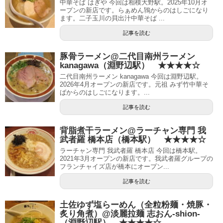
中華そば はぎや 今回は相模大野駅。2025年10月オ
ープンの新店です。らぁめん鴇からのはしごになり
ます。二子玉川の貝出汁中華そば ...
記事を読む
豚骨ラーメン@二代目南州ラーメン
kanagawa（淵野辺駅） ★★★★☆
二代目南州ラーメン kanagawa 今回は淵野辺駅。
2026年4月オープンの新店です。元祖 みず竹中華そ
ばからのはしごになります。...
記事を読む
背脂煮干ラーメン@ラーチャン専門 我
武者羅 橋本店（橋本駅） ★★★★☆
ラーチャン専門 我武者羅 橋本店 今回は橋本駅。
2021年3月オープンの新店です。我武者羅グループの
フランチャイズ店が橋本にオープン...
記事を読む
土佐ゆず塩らーめん（全粒粉麺・焼豚・
炙り角煮）@淡麗拉麺 志おん-shion-
（淵野辺駅） ★★★★☆