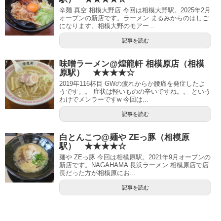
辛麺 真空 相模大野店 今回は相模大野駅。2025年2月
オープンの新店です。ラーメン まるみからのはしご
になります。相模大野のモアー...
記事を読む
味噌ラーメン@煌龍軒 相模原店（相模
原駅） ★★★★☆
2019年116杯目 GWの疲れからか腰痛を発症したよ
うです。。 症状は軽いものの辛いですね。。 という
わけでメンラーですw 今回は...
記事を読む
白とんこつ@麺や ZEっ豚（相模原
駅） ★★★★☆
麺や ZEっ豚 今回は相模原駅。2021年9月オープンの
新店です。NAGAHAMA 長浜ラーメン 相模原店で店
長だった方が相模原にお...
記事を読む