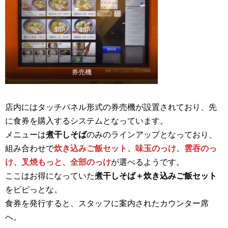
券売機
店内にはタッチパネル形式の券売機が設置されており、先
に食券を購入するシステムとなっています。
メニューは
煮干しそば
のみのラインアップとなっており、
組み合わせで
炊き込みご飯セット、味玉のっけ、雲吞のっ
け、叉焼もっと、全部のっけ
が選べるようです。
ここはお得になっていた
煮干しそば＋炊き込みご飯セット
をピピっとな。
食券を発行すると、スタッフに案内されたカウンター席
へ。