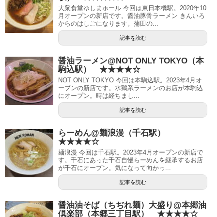
大衆食堂ゆしまホール 今回は東日本橋駅。2020年10
月オープンの新店です。醤油豚骨ラーメン きんいろ
からのはしごになります。蒲田の...
記事を読む
醤油ラーメン@NOT ONLY TOKYO（本
駒込駅） ★★★★☆
NOT ONLY TOKYO 今回は本駒込駅。2023年4月オ
ープンの新店です。水鶏系ラーメンのお店が本駒込
にオープン。時は経ちまし...
記事を読む
らーめん@麺浪漫（千石駅）
★★★★☆
麺浪漫 今回は千石駅。2023年4月オープンの新店で
す。千石にあった千石自慢らーめんを継承するお店
が千石にオープン。気になって向かっ...
記事を読む
醤油油そば（ちぢれ麺）大盛り@本郷油
倶楽部（本郷三丁目駅） ★★★★☆