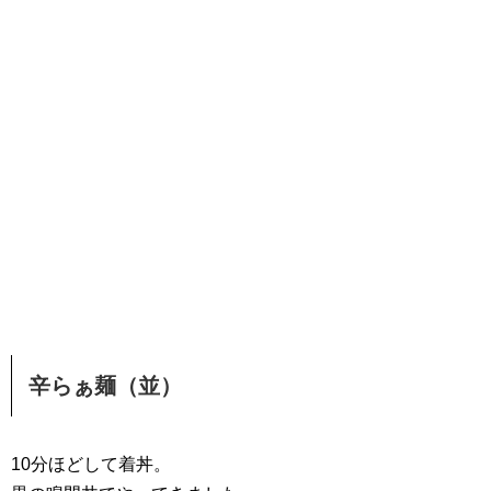
辛らぁ麺（並）
10分ほどして着丼。