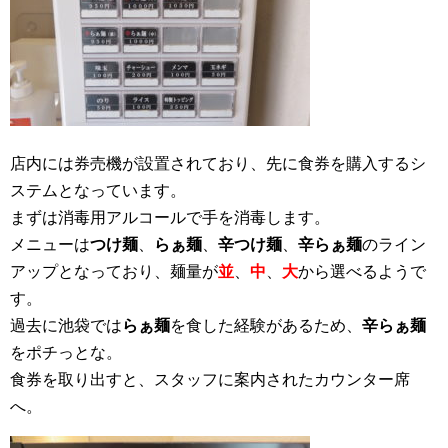
店内には券売機が設置されており、先に食券を購入するシ
ステムとなっています。
まずは消毒用アルコールで手を消毒します。
メニューは
つけ麺
、
らぁ麺
、
辛つけ麺
、
辛らぁ麺
のライン
アップとなっており、麺量が
並
、
中
、
大
から選べるようで
す。
過去に池袋では
らぁ麺
を食した経験があるため、
辛らぁ麺
をポチっとな。
食券を取り出すと、スタッフに案内されたカウンター席
へ。