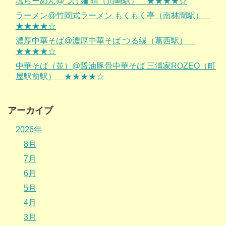
塩らーめん@つけ麺 晴（川崎駅） ★★★★☆
ラーメン@竹岡式ラーメン もくもく亭（南林間駅）
★★★★☆
濃厚中華そば@濃厚中華そば つる縁（葛西駅）
★★★★☆
中華そば（並）@醤油豚骨中華そば 三浦家ROZEO（町
屋駅前駅） ★★★★☆
アーカイブ
2026年
8月
7月
6月
5月
4月
3月