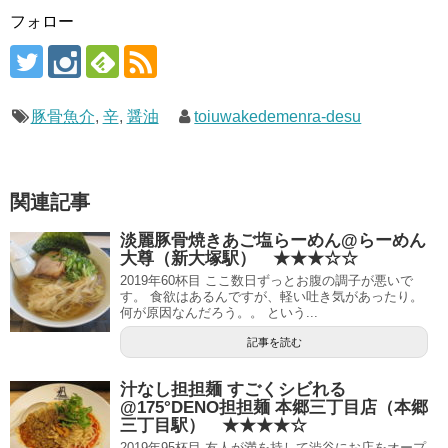
フォロー
豚骨魚介
,
辛
,
醤油
toiuwakedemenra-desu
関連記事
淡麗豚骨焼きあご塩らーめん@らーめん
大尊（新大塚駅） ★★★☆☆
2019年60杯目 ここ数日ずっとお腹の調子が悪いで
す。 食欲はあるんですが、軽い吐き気があったり。
何が原因なんだろう。。 という...
記事を読む
汁なし担担麺 すごくシビれる
@175°DENO担担麺 本郷三丁目店（本郷
三丁目駅） ★★★★☆
2019年95杯目 友人が満を持して渋谷にお店をオープ