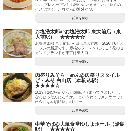
ン。 プレオープンにお誘いいだきました。 駅近のナ
イス立地で、これからの繁盛が期...
記事を読む
お塩浩太郎@お塩浩太郎 東大前店（東
大前駅） ★★★★☆
お塩浩太郎 東大前店 今回は東大前駅。2026年6月オ
ープンの新店です。彦根のラーメン にっこう発のセ
カンドブランドが東京は東大前に...
記事を読む
肉盛りみそらーめん@肉盛りスタイル
ど・みそ 白山店（本駒込駅）
★★★★☆
2019年145杯目 やっと頭痛が収まってきました。。
なんだったんだろうか。 というわけでメンラーです
w 今回は本駒込駅。5月オー...
記事を読む
中華そば@大衆食堂ゆしまホール（湯島
駅） ★★★★☆