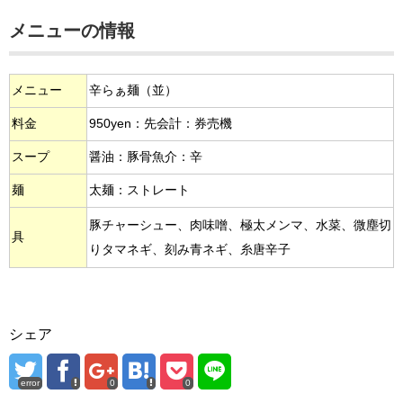
メニューの情報
メニュー
辛らぁ麺（並）
料金
950yen：先会計：券売機
スープ
醤油：豚骨魚介：辛
麺
太麺：ストレート
豚チャーシュー、肉味噌、極太メンマ、水菜、微塵切
具
りタマネギ、刻み青ネギ、糸唐辛子
シェア
error
0
0