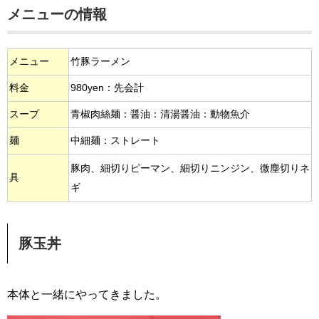
メニューの情報
メニュー
竹豚ラーメン
料金
980yen：先会計
スープ
青椒肉絲麺：醤油：清湯醤油：動物魚介
麺
中細麺：ストレート
豚肉、細切りピーマン、細切りニンジン、微塵切りネ
具
ギ
豚玉丼
本体と一緒にやってきました。