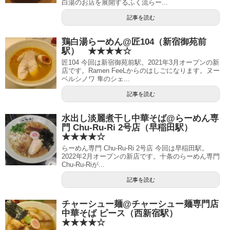
白湯のお店を展開するふく流らー...
記事を読む
鶏白湯らーめん@匠104（新宿御苑前
駅） ★★★★☆
匠104 今回は新宿御苑前駅。2021年3月オープンの新
店です。Ramen FeeLからのはしごになります。ヌー
ベルシノワ 隼のシェ...
記事を読む
水出し淡麗煮干し中華そば@らーめん専
門 Chu-Ru-Ri 2号店（早稲田駅）
★★★★☆
らーめん専門 Chu-Ru-Ri 2号店 今回は早稲田駅。
2022年2月オープンの新店です。十条のらーめん専門
Chu-Ru-Riが...
記事を読む
チャーシュー麺@チャーシュー麺専門店
中華そば ピース（西新宿駅）
★★★★☆