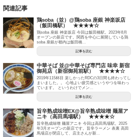
関連記事
鶏soba（並）@鶏soba 座銀 神楽坂店
（飯田橋駅） ★★★★☆
鶏soba 座銀 神楽坂店 今回は飯田橋駅。2023年8月
オープンの新店です。関西を中心に展開している鶏
soba 座銀が都内は飯田橋...
記事を読む
中華そば 並@中華そば専門店 味幸 新宿
御苑店（新宿御苑前駅） ★★★★☆
2019年115杯目 楽しかったRDCの3日間も終わってし
まいました。。 心地よい疲労感というやつを味わっ
ています。 というわけでメン...
記事を読む
旨辛熟成味噌EX@旨辛熟成味噌 麺屋ア
ニキ（高田馬場駅） ★★★★☆
旨辛熟成味噌 麺屋アニキ 今回は高田馬場駅。2025
年3月オープンの新店です。旨辛ラーメン 表裏 高田
馬場店が閉店して、店主さんが新...