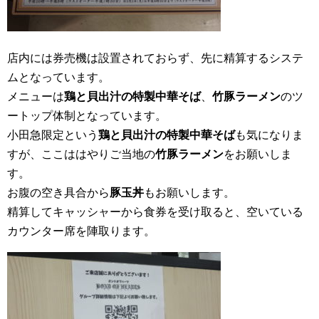
店内には券売機は設置されておらず、先に精算するシステ
ムとなっています。
メニューは
鶏と貝出汁の特製中華そば
、
竹豚ラーメン
のツ
ートップ体制となっています。
小田急限定という
鶏と貝出汁の特製中華そば
も気になりま
すが、ここははやりご当地の
竹豚ラーメン
をお願いしま
す。
お腹の空き具合から
豚玉丼
もお願いします。
精算してキャッシャーから食券を受け取ると、空いている
カウンター席を陣取ります。