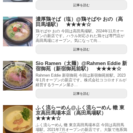
記事を読む
濃厚鶏そば（塩）@鶏そばや おの（高
田馬場駅） ★★★★☆
鶏そばや おの 今回は高田馬場駅。2024年11月オー
プンの新店です。ハラル対応された鶏そば専門店が
高田馬場にオープン。気になって向...
記事を読む
Sio Ramen（太麺）@Rahmen Eddie 新
宿御苑（新宿御苑前駅） ★★★★☆
Rahmen Eddie 新宿御苑 今回は新宿御苑前駅。2023
年1月オープンの新店です。株式会社ココロオドルが
経営するラーメン屋さ...
記事を読む
ふく流らーめん@ふく流らーめん 轍 東
京高田馬場本店（高田馬場駅）
★★★★☆
ふく流らーめん 轍 東京高田馬場本店 今回は高田馬
場駅。2021年7月オープンの新店です。大阪で泡系鶏