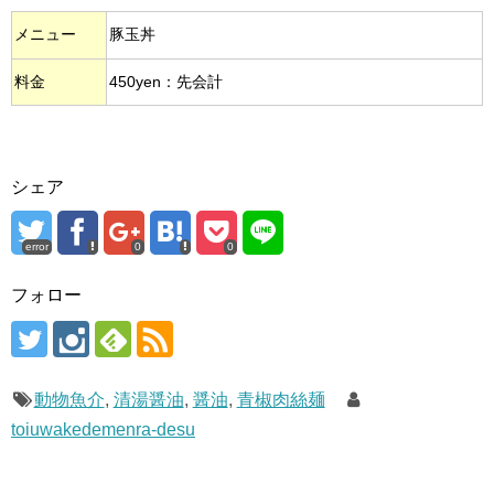
メニュー
豚玉丼
料金
450yen：先会計
シェア
error
0
0
フォロー
動物魚介
,
清湯醤油
,
醤油
,
青椒肉絲麺
toiuwakedemenra-desu