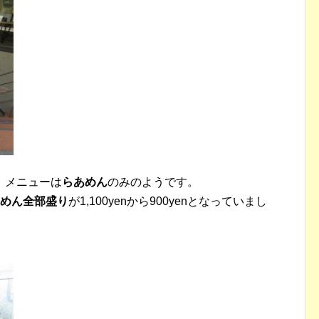
、メニューは
らあめん
のみのようです。
めん全部盛り
が1,100yenから900yenとなっていまし