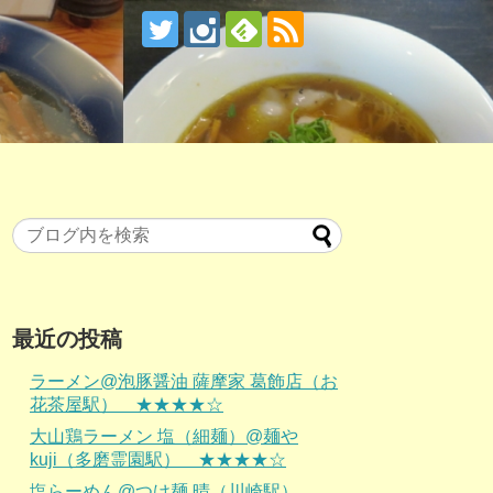
最近の投稿
ラーメン@泡豚醤油 薩摩家 葛飾店（お
花茶屋駅） ★★★★☆
大山鶏ラーメン 塩（細麺）@麺や
kuji（多磨霊園駅） ★★★★☆
塩らーめん@つけ麺 晴（川崎駅）