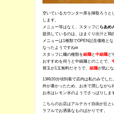
空いているカウンター席を陣取ろうと
します。
メニュー等はなく、スタッフに
らあめ
提供しているのは、はまぐり出汁と鶏
メニューは1種類でOPEN記念価格と
なったようですねw
スタッフに麺の種類を
細麺
と
中細麺
ど
おすすめを伺うと中細麺とのことで、
替玉が1玉無料だそうで、
細麺
が気にな
13時20分頃到着で店内は私のみでした
外が暑かったため、お水で潤しながら
お水はレモン水のようでさっぱりしま
こちらのお店はアルテカイ自由が丘と
ラフルでお洒落なものばかりです。