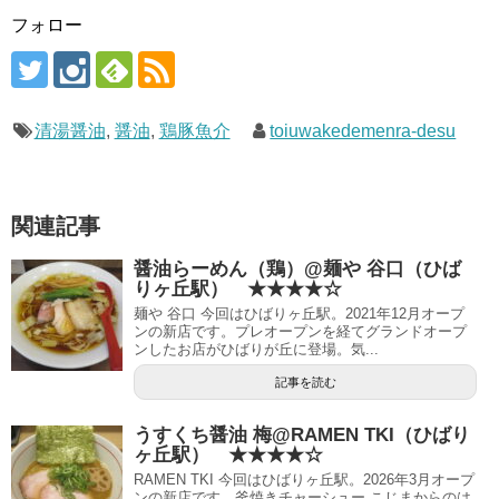
フォロー
清湯醤油
,
醤油
,
鶏豚魚介
toiuwakedemenra-desu
関連記事
醤油らーめん（鶏）@麺や 谷口（ひば
りヶ丘駅） ★★★★☆
麺や 谷口 今回はひばりヶ丘駅。2021年12月オープ
ンの新店です。プレオープンを経てグランドオープ
ンしたお店がひばりが丘に登場。気...
記事を読む
うすくち醤油 梅@RAMEN TKI（ひばり
ヶ丘駅） ★★★★☆
RAMEN TKI 今回はひばりヶ丘駅。2026年3月オープ
ンの新店です。釜焼きチャーシュー こじまからのは