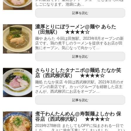
しごになります。池袋にあ...
記事を読む
濃厚とりにぼラーメン@麺や あらた
（田無駅） ★★★★☆
麺や あらた 今回は田無駅。2023年8月オープンの新
店です。鶏の煮干しのラーメンを提供するお店が田
無にオープン。気になって向かって...
記事を読む
さらりとしたタナニボ@麺処 たなか笑
店（西武柳沢駅） ★★★★☆
麺処 たなか笑店 今回は西武柳沢駅。2021年3月のオ
ープンの新店です。カッパグループを経験した店主
さんが、西武柳沢にお店をオープン...
記事を読む
煮干わんたんめん@寿製麺よしかわ 保
谷店（西武柳沢駅） ★★★★☆
2019年278杯目 またしてもOPPに悩まされる一日で
した。。 久々に途中下車してしまいました。。 とい