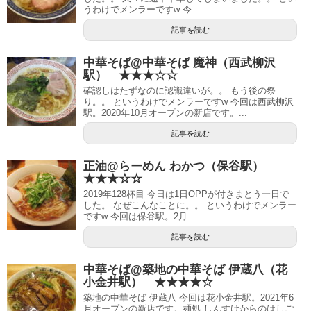
うわけでメンラーですw 今...
記事を読む
中華そば@中華そば 魔神（西武柳沢
駅） ★★★☆☆
確認しはたずなのに認識違いが。。 もう後の祭
り。。 というわけでメンラーですw 今回は西武柳沢
駅。2020年10月オープンの新店です。...
記事を読む
正油@らーめん わかつ（保谷駅）
★★★☆☆
2019年128杯目 今日は1日OPPが付きまとう一日で
した。 なぜこんなことに。。 というわけでメンラー
ですw 今回は保谷駅。2月...
記事を読む
中華そば@築地の中華そば 伊蔵八（花
小金井駅） ★★★★☆
築地の中華そば 伊蔵八 今回は花小金井駅。2021年6
月オープンの新店です。麺処 しんすけからのはしご