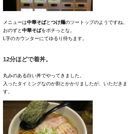
メニューは
中華そば
と
つけ麺
のツートップのようですね。
おのずと
中華そば
をポチっとな。
L字のカウンターにてゆるり待ちます。
12分ほどで着丼。
丸みのある白い丼でやってきました。
入ったタイミングなのか割とかかりましたが、いただきま
す。