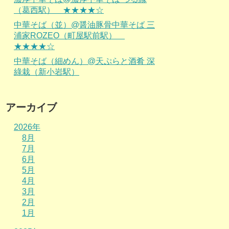
（葛西駅） ★★★★☆
中華そば（並）@醤油豚骨中華そば 三
浦家ROZEO（町屋駅前駅）
★★★★☆
中華そば（細めん）@天ぷらと酒肴 深
綠栽（新小岩駅）
アーカイブ
2026年
8月
7月
6月
5月
4月
3月
2月
1月