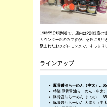
19時55分頃到着で、店内は2割程度の
カウンター席のみですが、意外に奥行
汲まれたお水がレモン水で、すっきり
ラインアップ
豚骨醤油らーめん（中太）…650
特製 豚骨醤油らーめん（中太）…
豚骨醤油らーめん（中太）…650
豚骨醤油らーめん 大盛り（中太）