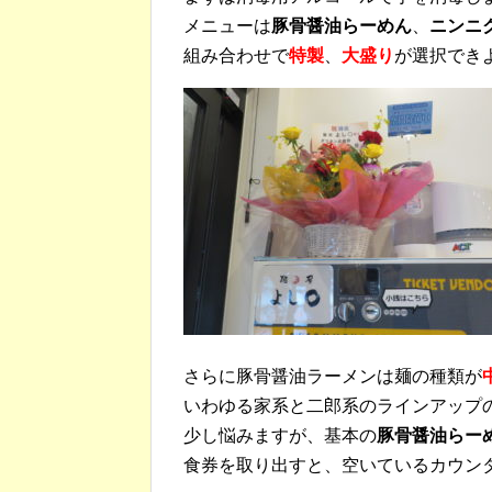
メニューは
豚骨醤油らーめん
、
ニンニ
組み合わせで
特製
、
大盛り
が選択でき
さらに豚骨醤油ラーメンは麺の種類が
いわゆる家系と二郎系のラインアップ
少し悩みますが、基本の
豚骨醤油らー
食券を取り出すと、空いているカウン