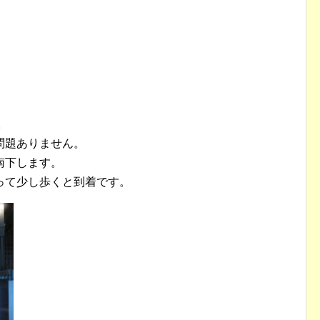
。
問題ありません。
南下します。
って少し歩くと到着です。