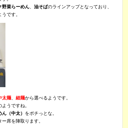
ク野菜らーめん
、
油そば
のラインアップとなっており、
ようです。
中太麺
、
細麺
から選べるようです。
のようですね。
めん（中太）
をポチっとな。
ター席を陣取ります。