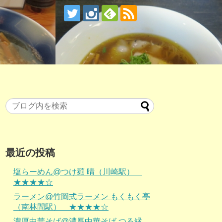
最近の投稿
塩らーめん@つけ麺 晴（川崎駅）
★★★★☆
ラーメン@竹岡式ラーメン もくもく亭
（南林間駅） ★★★★☆
濃厚中華そば@濃厚中華そば つる縁