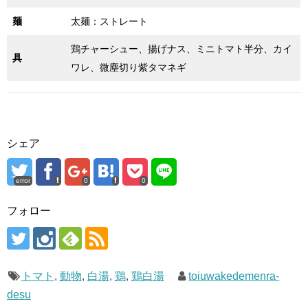
麺
太麺：ストレート
鶏チャーシュー、揚げナス、ミニトマト半分、カイ
具
ワレ、微塵切り紫タマネギ
シェア
error
0
0
フォロー
トマト
,
動物
,
白湯
,
鶏
,
鶏白湯
toiuwakedemenra-
desu