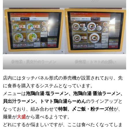
メン
券売機：貝出汁のラーメン
券売機：トマトのお誘い
店内にはタッチパネル形式の券売機が設置されており、先
に食券を購入するシステムとなっています。
メニューは
泡鶏白湯 塩ラーメン、泡鶏白湯 醤油ラーメン、
貝出汁ラーメン、トマト鶏白湯らーめん
のラインアップと
なっており、組み合わせで
特製、〆ご飯・粉チーズ付
が、
麺量が
大盛
から選べるようです。
どれにするか悩ましいですが、ここは食べたくなってしま