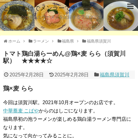
というわけでメンラーです
新店を中心に食べたラーメンを記録するブログです。
ホーム
ラーメン
福島県
福島県須賀川
トマト鶏白湯らーめん@鶏×麦 らら（須賀川
駅） ★★★★☆
2025年2月28日
2025年2月28日
福島県須賀川
鶏×麦 らら
今回は須賀川駅。2021年10月オープンのお店です。
中華蕎麦 こばや
からのはしごになります。
福島県初の泡ラーメンが楽しめる鶏白湯ラーメン専門店に
なります。
気になって向かってみることに。