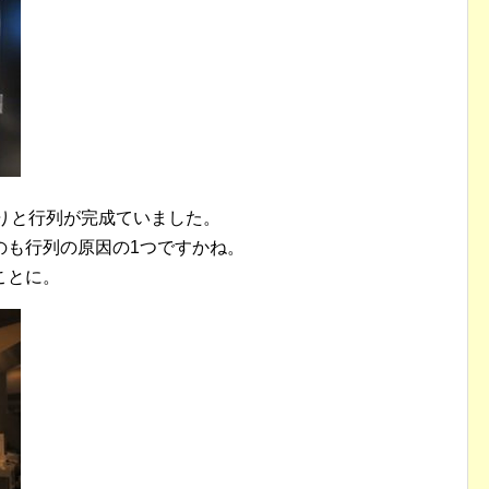
りと行列が完成ていました。
のも行列の原因の1つですかね。
ことに。