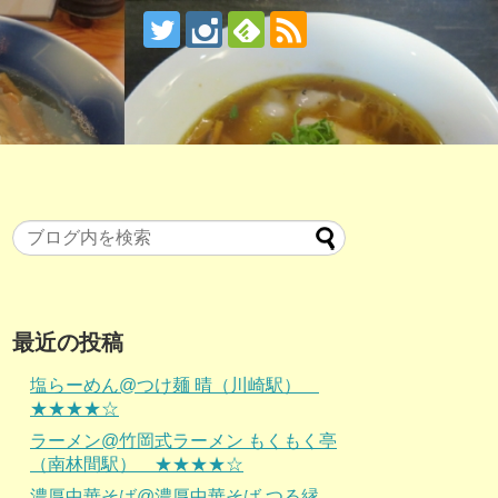
最近の投稿
塩らーめん@つけ麺 晴（川崎駅）
★★★★☆
ラーメン@竹岡式ラーメン もくもく亭
（南林間駅） ★★★★☆
濃厚中華そば@濃厚中華そば つる縁