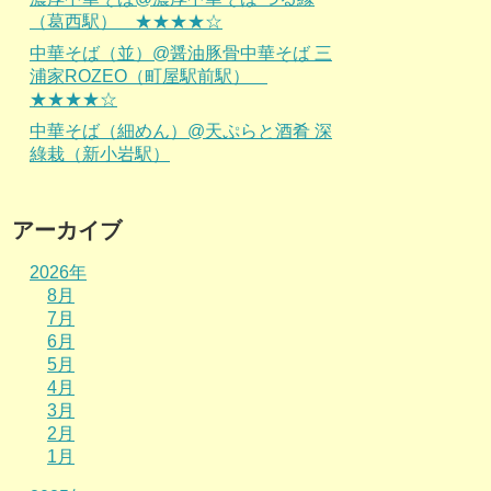
（葛西駅） ★★★★☆
中華そば（並）@醤油豚骨中華そば 三
浦家ROZEO（町屋駅前駅）
★★★★☆
中華そば（細めん）@天ぷらと酒肴 深
綠栽（新小岩駅）
アーカイブ
2026年
8月
7月
6月
5月
4月
3月
2月
1月