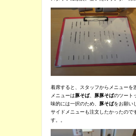
着席すると、スタッフからメニューを
メニューは
豚そば
、
豚豚そば
のツート
味的には一択のため、
豚そば
をお願い
サイドメニューも注文したかったので
す。。