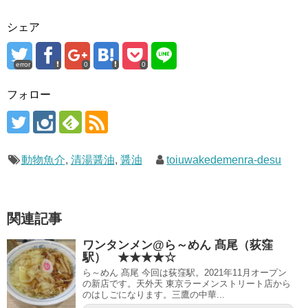
シェア
error
0
0
フォロー
動物魚介
,
清湯醤油
,
醤油
toiuwakedemenra-desu
関連記事
ワンタンメン@ら～めん 髙尾（荻窪
駅） ★★★★☆
ら～めん 髙尾 今回は荻窪駅。2021年11月オープン
の新店です。天外天 東京ラーメンストリート店から
のはしごになります。三鷹の中華...