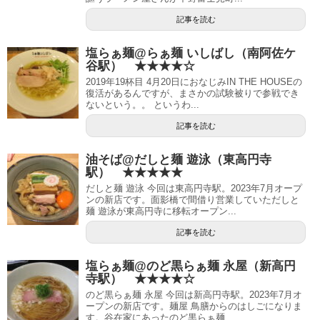
記事を読む
塩らぁ麺@らぁ麺 いしばし（南阿佐ケ
谷駅） ★★★★☆
2019年19杯目 4月20日におなじみIN THE HOUSEの
復活があるんですが、まさかの試験被りで参戦でき
ないという。。 というわ...
記事を読む
油そば@だしと麺 遊泳（東高円寺
駅） ★★★★★
だしと麺 遊泳 今回は東高円寺駅。2023年7月オープ
ンの新店です。面影橋で間借り営業していただしと
麺 遊泳が東高円寺に移転オープン...
記事を読む
塩らぁ麺@のど黒らぁ麺 永屋（新高円
寺駅） ★★★★☆
のど黒らぁ麺 永屋 今回は新高円寺駅。2023年7月オ
ープンの新店です。麺屋 鳥膳からのはしごになりま
す。谷在家にあったのど黒らぁ麺...