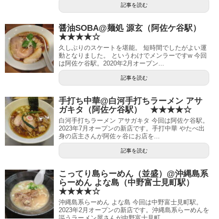
記事を読む
醤油SOBA@麺処 源玄（阿佐ケ谷駅）
★★★★☆
久しぶりのスケートを堪能。 短時間でしたがよい運
動となりました。 というわけでメンラーですw 今回
は阿佐ケ谷駅。2020年2月オープン...
記事を読む
手打ち中華@白河手打ちラーメン アサ
ガキタ（阿佐ケ谷駅） ★★★★☆
白河手打ちラーメン アサガキタ 今回は阿佐ケ谷駅。
2023年7月オープンの新店です。手打中華 やたべ出
身の店主さんが阿佐ヶ谷にお店を...
記事を読む
こってり島らーめん（並盛）@沖縄島系
らーめん よな島（中野富士見町駅）
★★★★☆
沖縄島系らーめん よな島 今回は中野富士見町駅。
2023年2月オープンの新店です。沖縄島系らーめんを
謳うラーメン屋さんが中野富士見町...