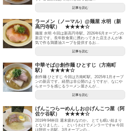
記事を読む
ラーメン（ノーマル）@麺屋 水明（新
高円寺駅） ★★★★☆
麺屋 水明 今回は新高円寺駅。2026年6月オープンの
新店です。長年飲食業に携わってきた店主さんが本
気で作る鶏醤油スープを提供するお...
記事を読む
中華そば@創作麺 ひとすじ（方南町
駅） ★★★★☆
創作麺 ひとすじ 今回は方南町駅。2025年1月オープ
ンの新店です。経歴は非公開のようですが、なにや
らオーラを感じるラーメン屋さんが...
記事を読む
げんこつらーめんしお@げんこつ屋（阿
佐ケ谷駅） ★★★★☆
2019年94杯目 週末疲れなのか。 とても眠い始まり
となりました。。 というわけでメンラーですw 今回
は阿佐ヶ谷駅。3月オープンの...