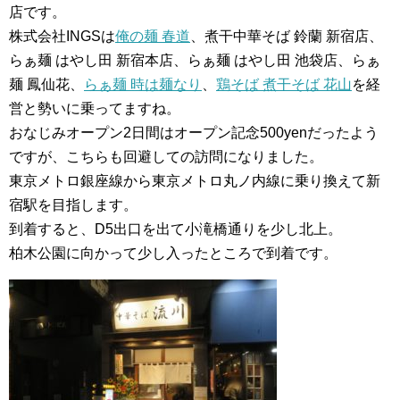
店です。
株式会社INGSは
俺の麺 春道
、煮干中華そば 鈴蘭 新宿店、
らぁ麺 はやし田 新宿本店、らぁ麺 はやし田 池袋店、らぁ
麺 鳳仙花、
らぁ麺 時は麺なり
、
鶏そば 煮干そば 花山
を経
営と勢いに乗ってますね。
おなじみオープン2日間はオープン記念500yenだったよう
ですが、こちらも回避しての訪問になりました。
東京メトロ銀座線から東京メトロ丸ノ内線に乗り換えて新
宿駅を目指します。
到着すると、D5出口を出て小滝橋通りを少し北上。
柏木公園に向かって少し入ったところで到着です。