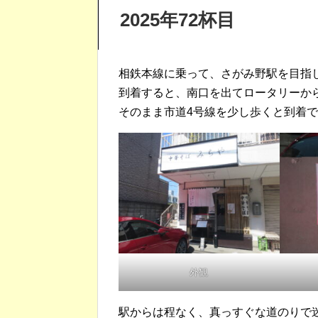
2025年72杯目
相鉄本線に乗って、さがみ野駅を目指
到着すると、南口を出てロータリーか
そのまま市道4号線を少し歩くと到着
外観
駅からは程なく、真っすぐな道のりで