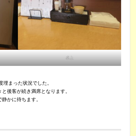
卓上
程度埋まった状況でした。
々と後客が続き満席となります。
で静かに待ちます。