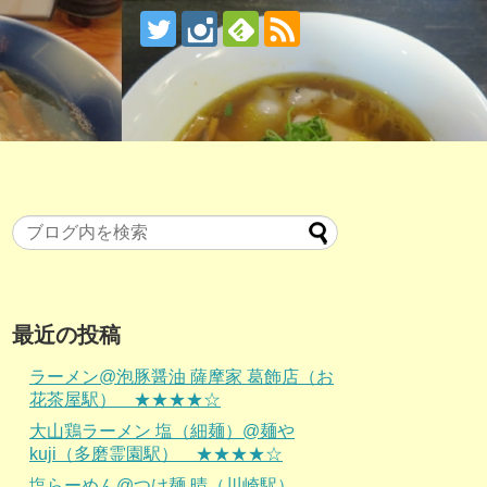
最近の投稿
ラーメン@泡豚醤油 薩摩家 葛飾店（お
花茶屋駅） ★★★★☆
大山鶏ラーメン 塩（細麺）@麺や
kuji（多磨霊園駅） ★★★★☆
塩らーめん@つけ麺 晴（川崎駅）