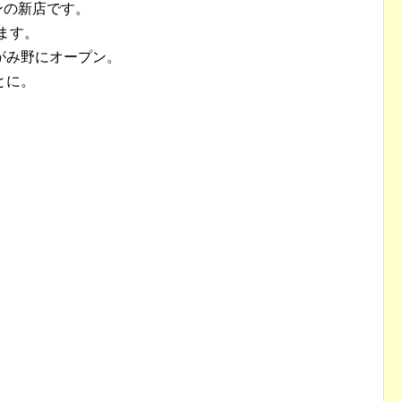
ンの新店です。
ます。
がみ野にオープン。
とに。