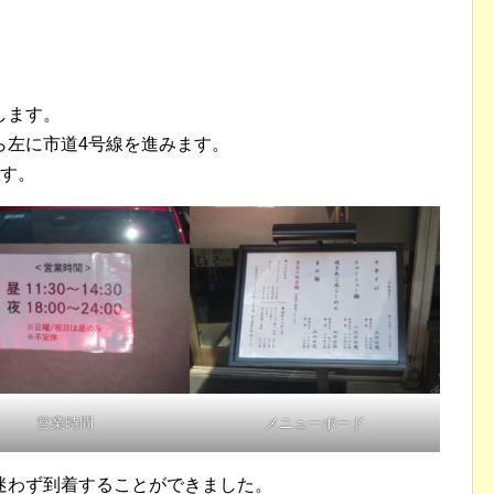
します。
ら左に市道4号線を進みます。
です。
営業時間
メニューボード
迷わず到着することができました。