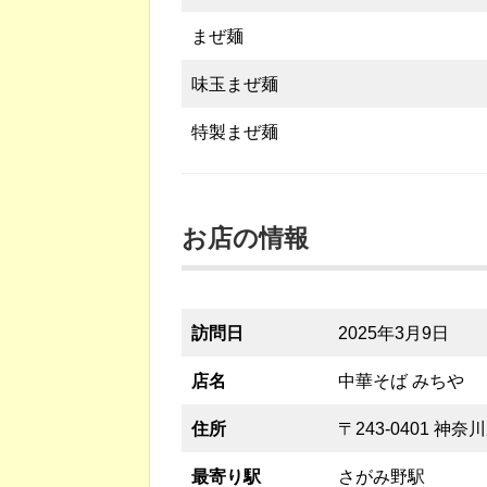
まぜ麺
味玉まぜ麺
特製まぜ麺
お店の情報
訪問日
2025年3月9日
店名
中華そば みちや
住所
〒243-0401 神
最寄り駅
さがみ野駅