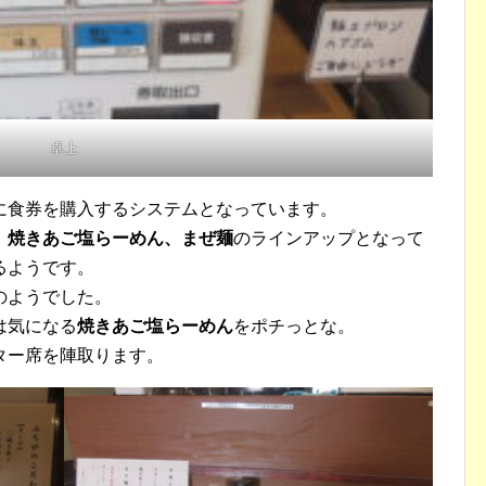
卓上
に食券を購入するシステムとなっています。
、焼きあご塩らーめん、まぜ麺
のラインアップとなって
るようです。
のようでした。
は気になる
焼きあご塩らーめん
をポチっとな。
ター席を陣取ります。