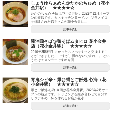
しょうゆらぁめん@たかのちゅめ（花小
金井駅） ★★★★☆
たかのちゅめ 今回は花小金井駅。2022年12月オープ
ンの新店です。カネキッチンヌードル、ソラノイロ
を経験された店主さんが花小金井に...
記事を読む
醤油鶏そば@鶏そばムタヒロ 花小金井
店（花小金井駅） ★★★★☆
2019年358杯目 古かったスマホをやっと交換するこ
とができました。 ですが、慣れないですね。。 とい
うわけでメンラーですw 今回...
記事を読む
青鬼シビ辛～麺@麺とご飯処 心海（花
小金井駅） ★★★★☆
麺とご飯処 心海 今回は花小金井駅。2025年2月オー
プンの新店です。トッピングを組み合わせて自分オ
リジナルの一杯を作れるお店が花小...
記事を読む