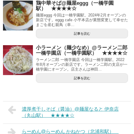
鶏中華そば@麺屋eggg（一橋学園
駅） ★★★★☆
麺屋eggg 今回は一橋学園駅。2024年2月オープンの
新店です。eggg cafe 小平本店が業態変更して幸せた
まごを産む親鳥（幸...
記事を読む
小ラーメン（麺少なめ）@ラーメン二郎
一橋学園店（一橋学園駅） ★★★★☆
ラーメン二郎 一橋学園店 今回は一橋学園駅。2022
年8月オープンの新店です。ラーメン二郎の支店が一
橋学園にオープン。店主さんは神田...
記事を読む
濃厚煮干しそば（醤油）@麺屋なると 伊奈店
（丸山駅） ★★★★☆
らーめん@らーめん かねかつ（北浦和駅）