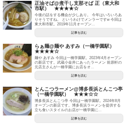
正油そば@煮干し支那そば 正（東大和
市駅） ★★★★☆
今後の話をする機会が少しあり。 今年はいろいろあ
りそうですね。 というわけでメンラーですw 今回は
東大和市駅。2019年11月オープン...
記事を読む
らぁ麺@麺や あすみ（一橋学園駅）
★★★★☆
麺や あすみ 今回は一橋学園駅。2023年4月オープン
の新店です。武蔵小金井にあったラーメン 前原軒の
元店主さんが一橋学園にお店をオ...
記事を読む
とんこつラーメン@博多長浜とんこつ亭
（一橋学園駅） ★★★☆☆
博多長浜とんこつ亭 今回は一橋学園駅。2024年8月
オープンの新店です。博多長浜ラーメンを提供する
立ち食いスタイルのお店が一橋学園に...
記事を読む