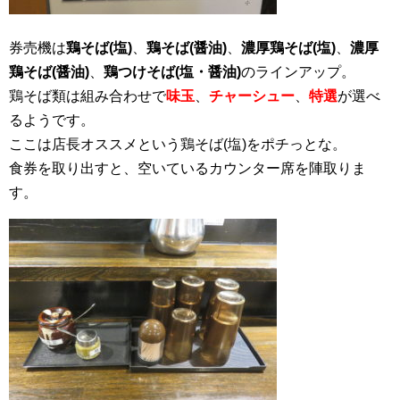
券売機は
鶏そば(塩)
、
鶏そば(醤油)
、
濃厚鶏そば(塩)
、
濃厚
鶏そば(醤油)
、
鶏つけそば(塩・醤油)
のラインアップ。
鶏そば類は組み合わせで
味玉
、
チャーシュー
、
特選
が選べ
るようです。
ここは店長オススメという鶏そば(塩)をポチっとな。
食券を取り出すと、空いているカウンター席を陣取りま
す。