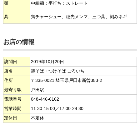
麺
中細麺：平打ち：ストレート
具
鶏チャーシュー、穂先メンマ、三つ葉、刻みネギ
お店の情報
訪問日
2019年10月20日
店名
鶏そば・つけそば ごろいち
住所
〒335-0021 埼玉県戸田市新曽353-2
最寄り駅
戸田駅
電話番号
048-446-6162
営業時間
11:30-15:00／17:00-24:30
定休日
不定休