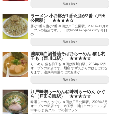
記事を読む
ラーメン 小@豚が1番☆脂が2番（戸田
公園駅） ★★★★☆
豚が1番☆脂が2番 今回は戸田公園駅。2025年11月オ
ープンの新店です。川口のNoodle&Spice curry 今日
の...
記事を読む
濃厚鶏白湯醤油そば@らーめん 猫も杓
子も（西川口駅） ★★★★☆
らーめん 猫も杓子も 今回は西川口駅。2024年12月
オープンの新店です。麺座 すず丸からのはしごにな
ります。濃厚鶏白湯そばのお店が...
記事を読む
江戸味噌らーめん@味噌らーめん かぐ
ら（戸田公園駅） ★★★☆☆
味噌らーめん かぐら 今回は戸田公園駅。2026年3月
オープンの新店です。埼玉県・川口市のラーメン店
中華そば 葵グループの新ブラン...