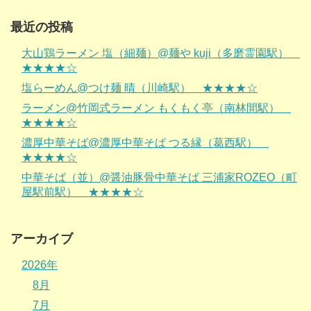
最近の投稿
大山鶏ラーメン 塩（細麺）@麺や kuji（多磨霊園駅）
★★★★☆
塩らーめん@つけ麺 晴（川崎駅） ★★★★☆
ラーメン@竹岡式ラーメン もくもく亭（南林間駅）
★★★★☆
濃厚中華そば@濃厚中華そば つる縁（葛西駅）
★★★★☆
中華そば（並）@醤油豚骨中華そば 三浦家ROZEO（町
屋駅前駅） ★★★★☆
アーカイブ
2026年
8月
7月