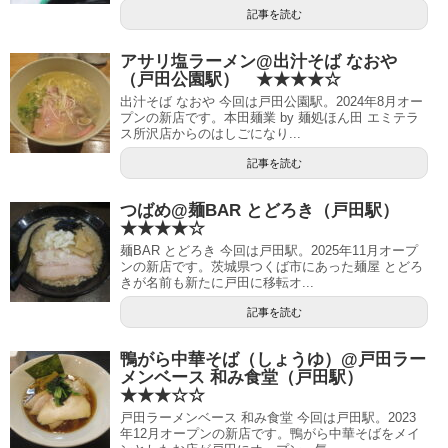
記事を読む
アサリ塩ラーメン@出汁そば なおや
（戸田公園駅） ★★★★☆
出汁そば なおや 今回は戸田公園駅。2024年8月オー
プンの新店です。本田麺業 by 麺処ほん田 エミテラ
ス所沢店からのはしごになり...
記事を読む
つばめ@麺BAR とどろき（戸田駅）
★★★★☆
麺BAR とどろき 今回は戸田駅。2025年11月オープ
ンの新店です。茨城県つくば市にあった麺屋 とどろ
きが名前も新たに戸田に移転オ...
記事を読む
鴨がら中華そば（しょうゆ）@戸田ラー
メンベース 和み食堂（戸田駅）
★★★☆☆
戸田ラーメンベース 和み食堂 今回は戸田駅。2023
年12月オープンの新店です。鴨がら中華そばをメイ