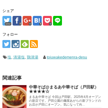
シェア
error
0
0
フォロー
塩
,
清湯塩
,
鶏清湯
toiuwakedemenra-desu
関連記事
中華そば@まるあ中華そば（戸田駅）
★★★★☆
まるあ中華そば 今回は戸田駅。2025年4月オープン
の新店です。戸田公園の麺屋あがらの新ブランドの
お店が戸田にオープン。気になって向...