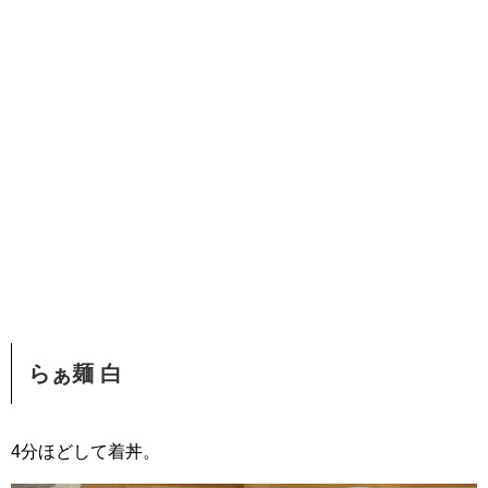
らぁ麺 白
4分ほどして着丼。