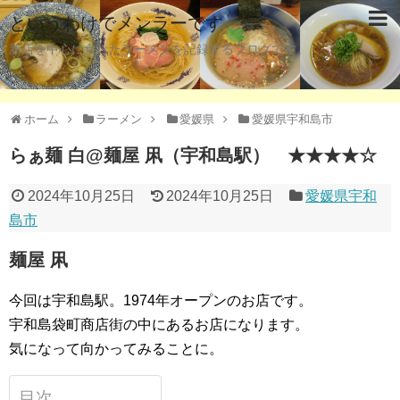
というわけでメンラーです
新店を中心に食べたラーメンを記録するブログです。
ホーム
ラーメン
愛媛県
愛媛県宇和島市
らぁ麺 白@麺屋 凩（宇和島駅） ★★★★☆
2024年10月25日
2024年10月25日
愛媛県宇和
島市
麺屋 凩
今回は宇和島駅。1974年オープンのお店です。
宇和島袋町商店街の中にあるお店になります。
気になって向かってみることに。
目次