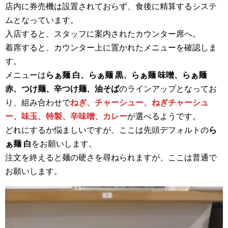
店内に券売機は設置されておらず、食後に精算するシステ
ムとなっています。
入店すると、スタッフに案内されたカウンター席へ。
着席すると、カウンター上に置かれたメニューを確認しま
す。
メニューは
らぁ麺 白、らぁ麺 黒、らぁ麺 味噌、らぁ麺
赤、つけ麺、辛つけ麺、油そば
のラインアップとなってお
り、組み合わせで
ねぎ、チャーシュー、ねぎチャーシュ
ー、味玉、特製、辛味噌、カレー
が選べるようです。
どれにするか悩ましいですが、ここは先頭デフォルトの
ら
ぁ麺 白
をお願いします。
注文を終えると麺の硬さを尋ねられますが、ここは普通で
お願いします。