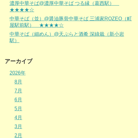
濃厚中華そば@濃厚中華そば つる縁（葛西駅）
★★★★☆
中華そば（並）@醤油豚骨中華そば 三浦家ROZEO（町
屋駅前駅） ★★★★☆
中華そば（細めん）@天ぷらと酒肴 深綠栽（新小岩
駅）
アーカイブ
2026年
8月
7月
6月
5月
4月
3月
2月