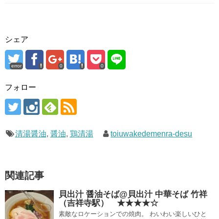
シェア
error
0
0
フォロー
清湯醤油
,
醤油
,
鶏清湯
toiuwakedemenra-desu
関連記事
貝出汁 醤油そば@貝出汁 中華そば 竹祥
（吉祥寺駅） ★★★★☆
素敵なロケーションでの焼肉。 わいわい楽しいひと