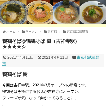
というわけでメンラーです
新店を中心に食べたラーメンを記録するブログです。
ホーム
ラーメン
東京都
東京都武蔵野市
鴨鶏そば@鴨鶏そば 樹（吉祥寺駅）
★★★★☆
2021年4月11日
2021年4月11日
東京都武蔵野
市
鴨鶏そば 樹
今回は吉祥寺駅。2021年3月オープンの新店です。
鴨鶏そばを提供するお店が吉祥寺にオープン。
フレーズが気になって向かってみることに。