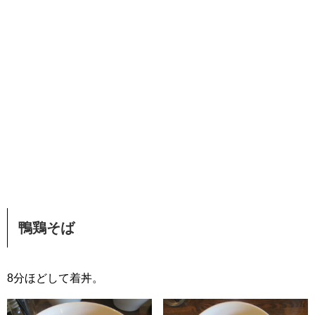
鴨鶏そば
8分ほどして着丼。