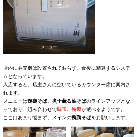
メニュー
店内に券売機は設置されておらず、食後に精算するシステ
ムとなっています。
入店すると、店主さんに空いているカウンター席に案内さ
れます。
メニューは
鴨鶏そば、煮干薫る油そば
のラインアップとな
っており、組み合わせで
味玉、特製
が選べるようです。
ここはあまり悩まず、メインの
鴨鶏そば
をお願いします。