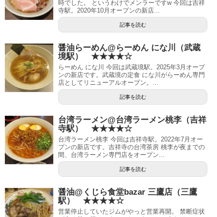
時でした。 というわけでメンラーですw 今回は吉祥
寺駅。2020年10月オープンの新店...
記事を読む
醤油らーめん@らーめん にな川（武蔵
境駅） ★★★★☆
らーめん にな川 今回は武蔵境駅。2025年3月オープ
ンの新店です。武蔵境の定食 にな川がらーめん専門
店としてリニューアルオープン。...
記事を読む
台湾ラーメン@台湾ラーメン桃李（吉祥
寺駅） ★★★★☆
台湾ラーメン桃李 今回は吉祥寺駅。2022年7月オー
プンの新店です。吉祥寺の台湾茶房 桃李が夜までの
間、台湾ラーメン専門店をオープン...
記事を読む
醤油@くじら食堂bazar 三鷹店（三鷹
駅） ★★★★☆
営業停止していたジムがやっと営業再開。 禁断症状