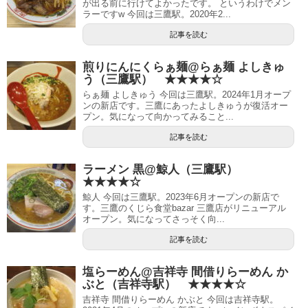
が出る前に行けてよかったです。 というわけでメン
ラーですw 今回は三鷹駅。2020年2...
記事を読む
煎りにんにくらぁ麺@らぁ麺 よしきゅ
う（三鷹駅） ★★★★☆
らぁ麺 よしきゅう 今回は三鷹駅。2024年1月オープ
ンの新店です。三鷹にあったよしきゅうが復活オー
プン。気になって向かってみること...
記事を読む
ラーメン 黒@鯨人（三鷹駅）
★★★★☆
鯨人 今回は三鷹駅。2023年6月オープンの新店で
す。三鷹のくじら食堂bazar 三鷹店がリニューアル
オープン。気になってさっそく向...
記事を読む
塩らーめん@吉祥寺 間借りらーめん か
ぶと（吉祥寺駅） ★★★★☆
吉祥寺 間借りらーめん かぶと 今回は吉祥寺駅。