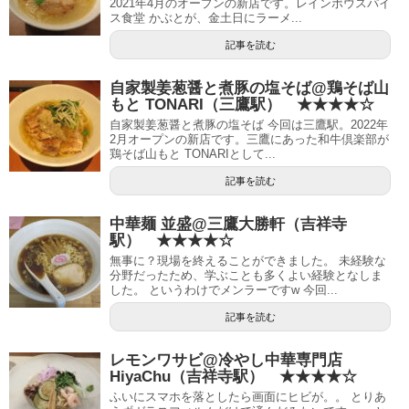
2021年4月のオープンの新店です。レインボウスパイ
ス食堂 かぶとが、金土日にラーメ...
記事を読む
自家製姜葱醤と煮豚の塩そば@鶏そば山
もと TONARI（三鷹駅） ★★★★☆
自家製姜葱醤と煮豚の塩そば 今回は三鷹駅。2022年
2月オープンの新店です。三鷹にあった和牛倶楽部が
鶏そば山もと TONARIとして...
記事を読む
中華麺 並盛@三鷹大勝軒（吉祥寺
駅） ★★★★☆
無事に？現場を終えることができました。 未経験な
分野だったため、学ぶことも多くよい経験となしま
した。 というわけでメンラーですw 今回...
記事を読む
レモンワサビ@冷やし中華専門店
HiyaChu（吉祥寺駅） ★★★★☆
ふいにスマホを落としたら画面にヒビが。。 とりあ