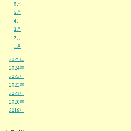
6月
5月
4月
3月
2月
1月
2025年
2024年
2023年
2022年
2021年
2020年
2019年