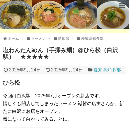
というわけでメンラーです
新店を中心に食べたラーメンを記録するブログです。
ホーム
ラーメン
愛知県
愛知県知多郡
塩わんたんめん（手揉み麺）@ひら松（白沢
駅） ★★★★★
2025年9月24日
2025年9月24日
愛知県知多郡
ひら松
今回は白沢駅。2025年7月オープンの新店です。
惜しくも閉店してしまったラーメン 巌哲の店主さんが、新
たに白沢にお店をオープン。
気になって向かってみることに。