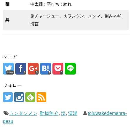
麺
中太麺：平打ち：縮れ
豚チャーシュー、肉ワンタン、メンマ、刻みネギ、
具
海苔
シェア
error
0
0
フォロー
ワンタンメン
,
動物魚介
,
塩
,
清湯
toiuwakedemenra-
desu