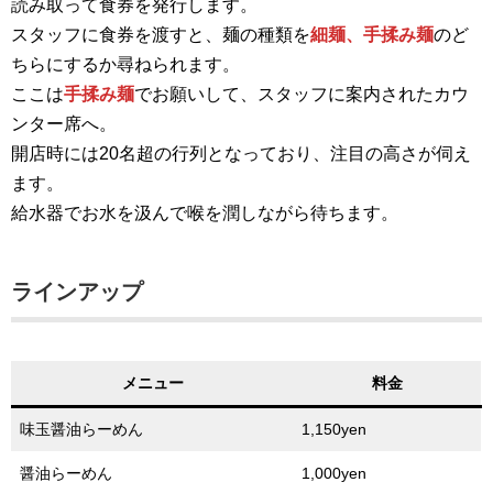
読み取って食券を発行します。
スタッフに食券を渡すと、麺の種類を
細麺、手揉み麺
のど
ちらにするか尋ねられます。
ここは
手揉み麺
でお願いして、スタッフに案内されたカウ
ンター席へ。
開店時には20名超の行列となっており、注目の高さが伺え
ます。
給水器でお水を汲んで喉を潤しながら待ちます。
ラインアップ
メニュー
料金
味玉醤油らーめん
1,150yen
醤油らーめん
1,000yen